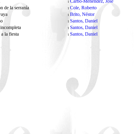
a
Carbó-Menéndez, José
1
n de la serranía
Cole, Roberto
1
waya
Brito, Néstor
1
so
Santos, Daniel
1
 incompleta
Santos, Daniel
1
a la fiesta
Santos, Daniel
1