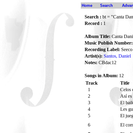
Home
Search
Advan
Search :
bt = "Canta Dan
Record :
1
Album Title:
Canta Dani
Music Publish Number:
Recording Label:
Seeco
Artist(s):
Santos, Daniel
Notes:
CBdac12
Songs in Album:
12
Track
Title
1
Celos 
2
Así es
3
El bai
4
Les gu
5
El jue
6
El cor