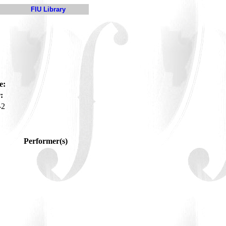
FIU Library
e:
:
-2
Performer(s)
,