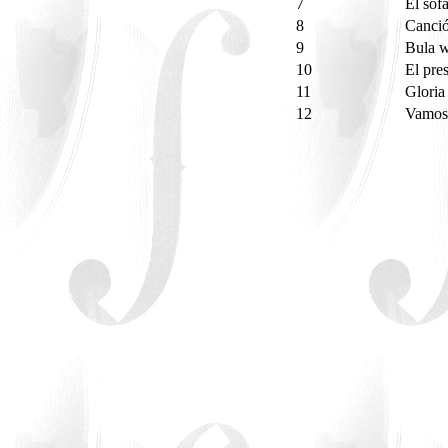
7
El sof
8
Canció
9
Bula 
10
El pre
11
Gloria
12
Vamos 