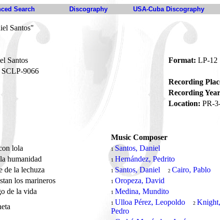
ced Search
Discography
USA-Cuba Discography
iel Santos"
el Santos
Format:
LP-12
SCLP-9066
Recording Plac
Recording Year
Location:
PR-3
Music Composer
con lola
Santos, Daniel
1
 la humanidad
Hernández, Pedrito
1
le de la lechuza
Santos, Daniel
Cairo, Pablo
1
2
stan los marineros
Oropeza, David
1
go de la vida
Medina, Mundito
1
Ulloa Pérez, Leopoldo
Knight
1
2
neta
Pedro