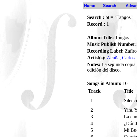
Home
Search
Advan
Search :
bt = "Tangos"
Record :
1
Album Title:
Tangos
Music Publish Number:
Recording Label:
Zafiro
Artist(s):
Acuña, Carlos
Notes:
La segunda copia e
edición del disco.
Songs in Album:
16
Track
Title
1
Silenc
2
Yira, 
3
La cum
4
¿Dónde
5
Mi Bue
6
Cuesta