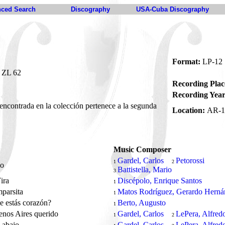
ced Search
Discography
USA-Cuba Discography
Format:
LP-12
ZL 62
Recording Plac
Recording Year
ncontrada en la colección pertenece a la segunda
Location:
AR-1
Music Composer
Gardel, Carlos
Petorossi
1
2
io
Battistella, Mario
3
Yira
Discépolo, Enrique Santos
1
parsita
Matos Rodríguez, Gerardo Herná
1
 estás corazón?
Berto, Augusto
1
nos Aires querido
Gardel, Carlos
LePera, Alfred
1
2
 abajo
Gardel, Carlos
LePera, Alfred