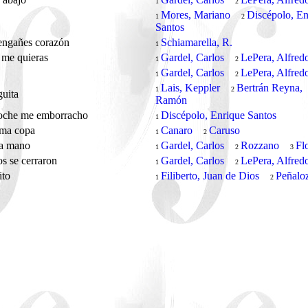
1
2
Mores, Mariano
Discépolo, En
1
2
Santos
engañes corazón
Schiamarella, R.
1
 me quieras
Gardel, Carlos
LePera, Alfred
1
2
r
Gardel, Carlos
LePera, Alfred
1
2
Lais, Keppler
Bertrán Reyna,
1
2
guita
Ramón
noche me emborracho
Discépolo, Enrique Santos
1
ima copa
Canaro
Caruso
1
2
a mano
Gardel, Carlos
Rozzano
Fl
1
2
3
os se cerraron
Gardel, Carlos
LePera, Alfred
1
2
ito
Filiberto, Juan de Dios
Peñalo
1
2