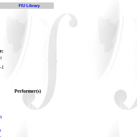
FIU Library
e:
:
-1
Performer(s)
n
o
o