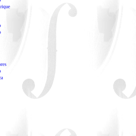
rique
o
o
ores
o
za