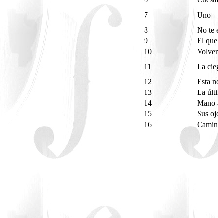
7
Uno
8
No te 
9
El que
10
Volve
11
La cie
12
Esta 
13
La últ
14
Mano 
15
Sus oj
16
Camin