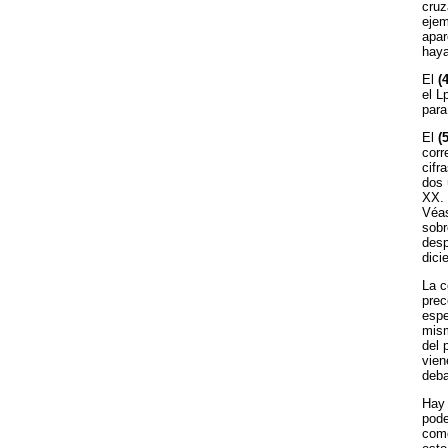
cruz
ejem
apar
haya
El
(4
el L
para
El
(5
corr
cifr
dos 
XX. 
Véas
sobr
desp
dici
La 
prec
espe
mism
del 
vien
deba
Hay 
pode
come