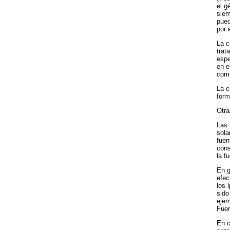
el g
siem
pued
por 
La 
trat
espe
en e
comp
La 
form
Otra
Las 
sola
fuen
cons
la f
En g
efec
los 
sido
ejem
Fuen
En c