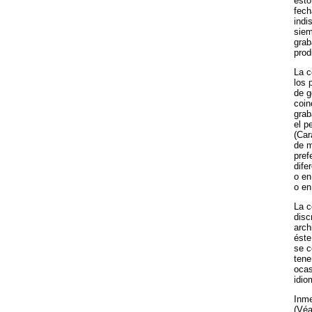
esto
fech
indi
siem
grab
prod
La 
los 
de g
coin
grab
el p
(Car
de m
pref
dife
o en
o en
La 
disc
arch
éste
se c
tene
ocas
idio
Inme
(Véa