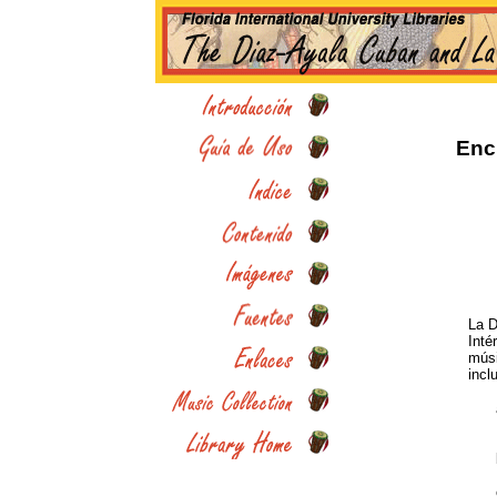
Enc
La D
Inté
músi
incl