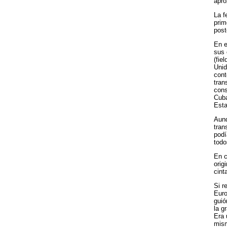
apro
La f
prim
post
En e
sus 
(fie
Unid
cont
tran
cons
Cuba
Esta
Aunq
tran
podí
todo
En c
orig
cint
Si r
Euro
guió
la g
Era 
mism