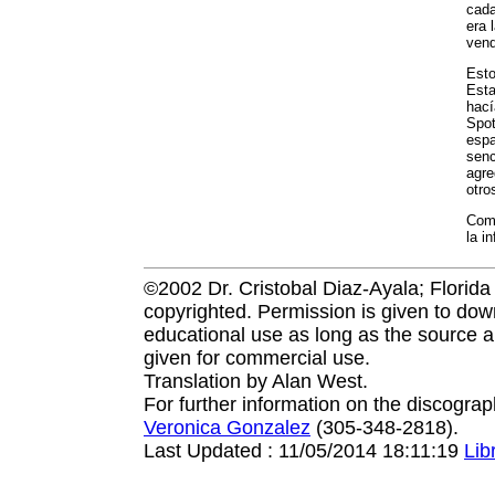
cada
era 
vend
Esto
Esta
hací
Spot
espa
senc
agre
otro
Como
la i
©2002 Dr. Cristobal Diaz-Ayala; Florida I
copyrighted. Permission is given to down
educational use as long as the source a
given for commercial use.
Translation by Alan West.
For further information on the discogra
Veronica Gonzalez
(305-348-2818).
Last Updated : 11/05/2014 18:11:19
Lib