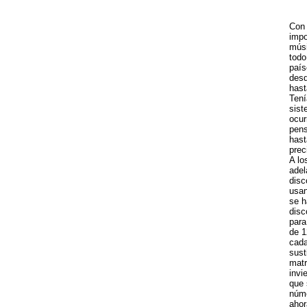
Con 
impo
músi
todo
país
desd
hast
Tení
sist
ocur
pens
hast
prec
A lo
adel
disc
usan
se h
disc
para
de 1
cada
sust
matr
invi
que 
núme
ahor