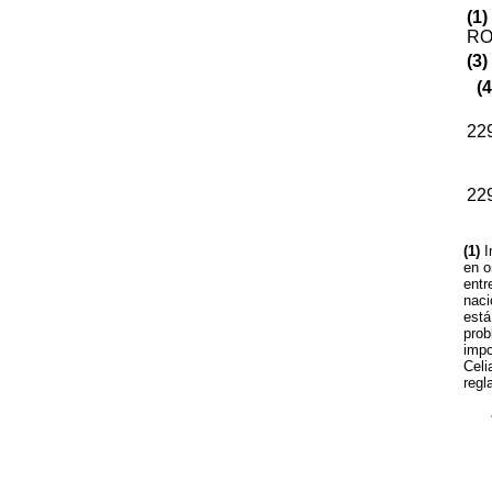
(1)
RO
(3)
(4
22
22
(1)
I
en o
entr
naci
está
prob
impo
Celi
regl