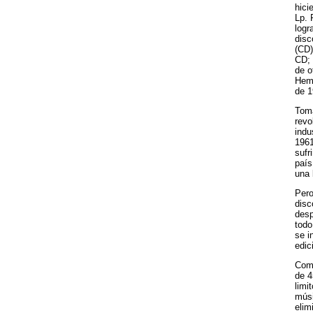
hici
Lp. 
logr
disc
(CD)
CD; 
de o
Hemo
de 1
Toma
revo
indu
1961
sufr
país
una 
Pero
disc
desp
todo
se i
edic
Como
de 4
limi
músi
elim