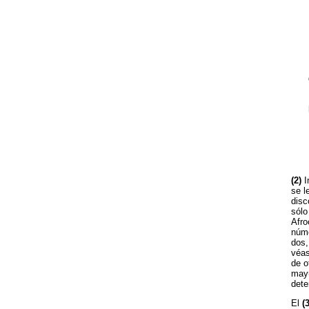
(2)
I
se l
disc
sólo
Afro
núme
dos,
véas
de o
mayú
dete
El
(