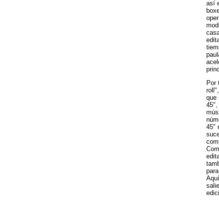
así 
boxe
oper
mode
casa
edit
tiem
paul
acel
prin
Por 
roll
que 
45",
músi
núme
45" 
suce
comp
Como
edit
tamb
para
Aquí
sali
edic