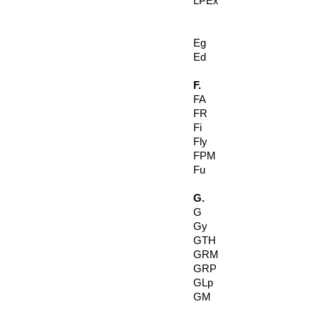
LPEx
Eg
Ed
F.
FA
FR
Fi
Fly
FPM
Fu
G.
G
Gy
GTH
GRM
GRP
GLp
GM