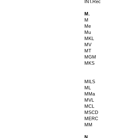
INT.Rec
M.
M
Me
Mu
MKL
MV
MT
MGM
MKS
MILS
ML
MMa
MVL
MCL
MSCD
MERC
MM
N