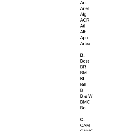
Ant
Ariel
Alg
ACR
Atl
Alb
Apo
Artex
B.
Bcst
BR
BM
Bl
Bill
B
B & W
BMC
Bo
C.
CAM