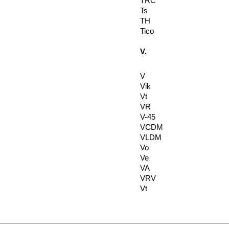
TRC
Ts
TH
Tico
V.
V
Vik
Vt
VR
V-45
VCDM
VLDM
Vo
Ve
VA
VRV
Vt