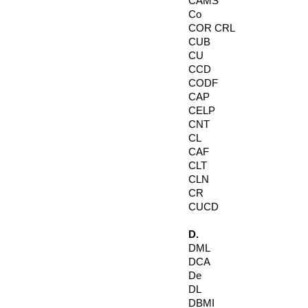
CAMS
Co
COR CRL
CUB
CU
CCD
CODF
CAP
CELP
CNT
CL
CAF
CLT
CLN
CR
CUCD
D.
DML
DCA
De
DL
DBMI