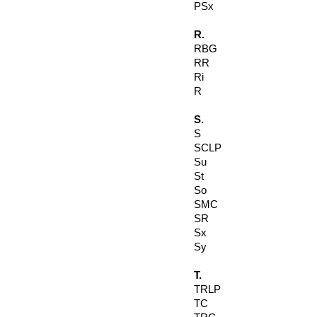
PSx
R.
RBG
RR
Ri
R
S.
S
SCLP
Su
St
So
SMC
SR
Sx
Sy
T.
TRLP
TC