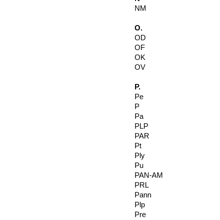
NM
O.
OD
OF
OK
OV
P.
Pe
P
Pa
PLP
PAR
Pt
Ply
Pu
PAN-AM
PRL
Pann
Plp
Pre