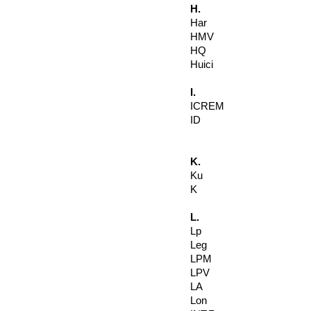
H.
Har
HMV
HQ
Huici
I.
ICREM
ID
K.
Ku
K
L.
Lp
Leg
LPM
LPV
LA
Lon