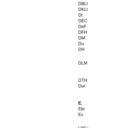
DBLI
DKLI
Dl
DEC
DeF
DFH
DM
Du
DH
DLM
DTH
Dur
E.
Ebr
Ex