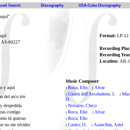
ced Search
Discography
USA-Cuba Discography
 aquí"
aquí
Format:
LP-12
AS-60227
Recording Plac
Recording Year
Location:
AR-1
Music Composer
o y aquí
Roca, Elio
Alvar
1
2
Giorni dell'Arcobaleno, I.
Masi
1
2
s del arco iris
D.
 y despedida
Novarro, Chico
1
ras contigo
Roca, Elio
Alvar
1
2
omo tú quieras
Roca, Elio
1
ue no me olvides
Castro, O.
Arancibia, Ariel
1
2