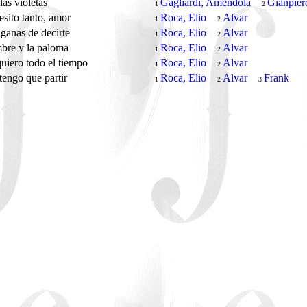
as violetas
Gagliardi, Amendola
Gianpier
1
2
esito tanto, amor
Roca, Elio
Alvar
1
2
ganas de decirte
Roca, Elio
Alvar
1
2
bre y la paloma
Roca, Elio
Alvar
1
2
quiero todo el tiempo
Roca, Elio
Alvar
1
2
tengo que partir
Roca, Elio
Alvar
Frank
1
2
3