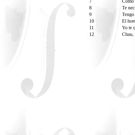
7
Como l
8
Te nec
9
Tengo 
10
El hom
11
Yo te 
12
Chau, 