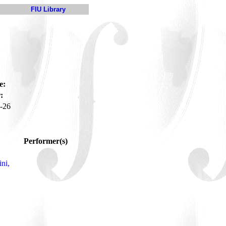
FIU Library
e:
:
-26
Performer(s)
ni,