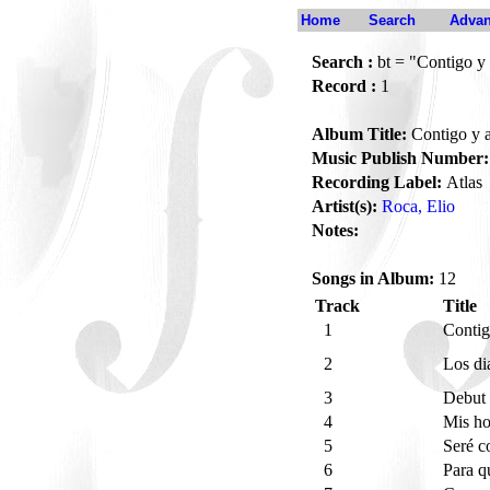
Home
Search
Advan
Search :
bt = "Contigo y
Record :
1
Album Title:
Contigo y 
Music Publish Number:
Recording Label:
Atlas
Artist(s):
Roca, Elio
Notes:
Songs in Album:
12
Track
Title
1
Contig
2
Los dia
3
Debut
4
Mis ho
5
Seré c
6
Para q