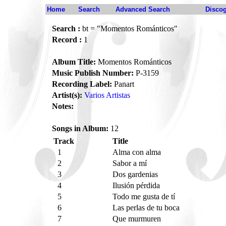
Home
Search
Advanced Search
Disco
Search :
bt = "Momentos Románticos"
Record :
1
Album Title:
Momentos Románticos
Music Publish Number:
P-3159
Recording Label:
Panart
Artist(s):
Varios Artistas
Notes:
Songs in Album:
12
Track
Title
1
Alma con alma
2
Sabor a mí
3
Dos gardenias
4
Ilusión pérdida
5
Todo me gusta de tí
6
Las perlas de tu boca
7
Que murmuren