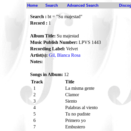
Home
Search
Advanced Search
Disco
Search :
bt = "Su majestad"
Record :
1
Album Title:
Su majestad
Music Publish Number:
LPVS 1443
Recording Label:
Velvet
Artist(s):
Gil, Blanca Rosa
Notes:
Songs in Album:
12
Track
Title
1
La misma gente
2
Clamor
3
Siento
4
Palabras al viento
5
Tu no pudiste
6
Primero yo
7
Embustero