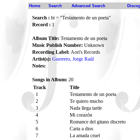
Home
Search
Advanced Search
Disco
Search :
bt = "Testamento de un poeta"
Record :
1
Album Title:
Testamento de un poeta
Music Publish Number:
Unknown
Recording Label:
Aori's Records
Artist(s):
Guerrero, Jorge Raúl
Notes:
Songs in Album:
20
Track
Title
1
Testamento de un poeta
2
Te quiero mucho
3
Nada llega tarde
4
Mi corazón
5
Romance del gitano discreto
6
Carta a dios
7
La amada cruel