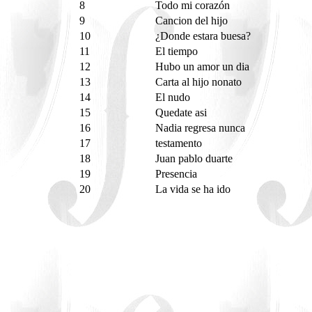
8
Todo mi corazón
9
Cancion del hijo
10
¿Donde estara buesa?
11
El tiempo
12
Hubo un amor un dia
13
Carta al hijo nonato
14
El nudo
15
Quedate asi
16
Nadia regresa nunca
17
testamento
18
Juan pablo duarte
19
Presencia
20
La vida se ha ido