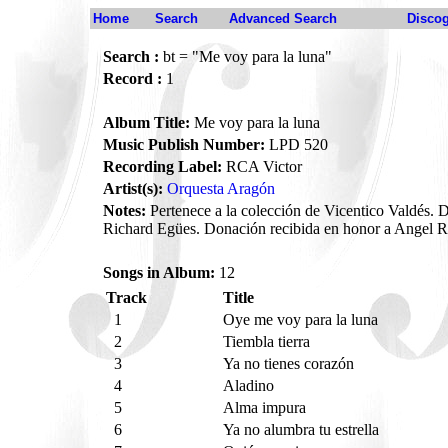
Home
Search
Advanced Search
Disco
Search :
bt = "Me voy para la luna"
Record :
1
Album Title:
Me voy para la luna
Music Publish Number:
LPD 520
Recording Label:
RCA Victor
Artist(s):
Orquesta Aragón
Notes:
Pertenece a la colección de Vicentico Valdés. 
Richard Egües. Donación recibida en honor a Angel R
Songs in Album:
12
Track
Title
1
Oye me voy para la luna
2
Tiembla tierra
3
Ya no tienes corazón
4
Aladino
5
Alma impura
6
Ya no alumbra tu estrella