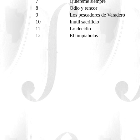
7
Quiéreme siempre
8
Odio y rencor
9
Los pescadores de Varadero
10
Inútil sacrificio
11
Lo decidio
12
El limpiabotas