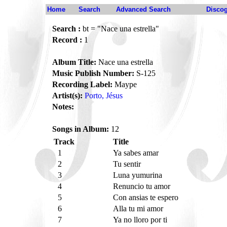
Home
Search
Advanced Search
Disco
Search :
bt = "Nace una estrella"
Record :
1
Album Title:
Nace una estrella
Music Publish Number:
S-125
Recording Label:
Maype
Artist(s):
Porto, Jésus
Notes:
Songs in Album:
12
Track
Title
1
Ya sabes amar
2
Tu sentir
3
Luna yumurina
4
Renuncio tu amor
5
Con ansias te espero
6
Alla tu mi amor
7
Ya no lloro por ti