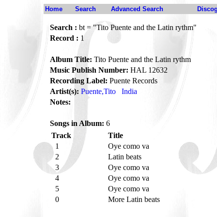
Home
Search
Advanced Search
Disco
Search :
bt = "Tito Puente and the Latin rythm"
Record :
1
Album Title:
Tito Puente and the Latin rythm
Music Publish Number:
HAL 12632
Recording Label:
Puente Records
Artist(s):
Puente,Tito
India
Notes:
Songs in Album:
6
Track
Title
1
Oye como va
2
Latin beats
3
Oye como va
4
Oye como va
5
Oye como va
0
More Latin beats