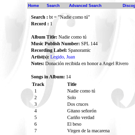
Home
Search
Advanced Search
Disco
Search :
bt = "Nadie como tú"
Record :
1
Album Title:
Nadie como tú
Music Publish Number:
SPL 144
Recording Label:
Spanoramic
Artist(s):
Legido, Juan
Notes:
Donación recibida en honor a Angel Rivero
Songs in Album:
14
Track
Title
1
Nadie como tú
2
Solo
3
Dos cruces
4
Gitano señorón
5
Cariño verdad
6
El beso
7
Virgen de la macarena