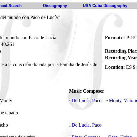
ced Search
Discography
USA-Cuba Discography
 del mundo con Paco de Lucía"
del mundo con Paco de Lucía
Format:
LP-12
40.261
s
Recording Plac
Recording Year
ce a la colección donada por la Familia de Jesús de
Location:
ES 9.
Music Composer
 Monty
De Lucía, Paco
Monty, Vittori
1
2
abe tapatio
ncho
De Lucía, Paco
1