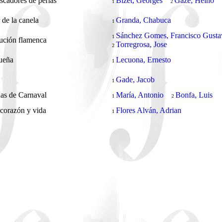
scadores de perlas
Bizet, Georges
Gaze, Heino
1
2
r de la canela
Granda, Chabuca
1
Sánchez Gomes, Francisco Gusta
1
ución flamenca
Torregrosa, Jose
2
ueña
Lecuona, Ernesto
1
Gade, Jacob
1
as de Carnaval
María, Antonio
Bonfa, Luis
1
2
corazón y vida
Flores Alván, Adrian
1