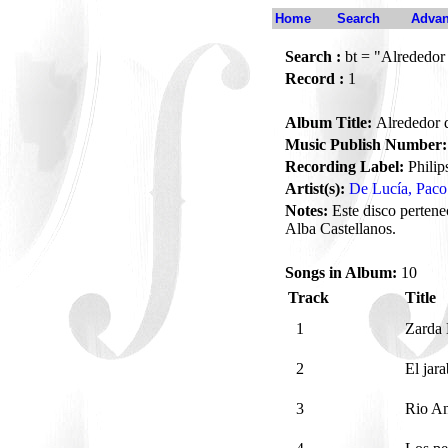
Home
Search
Advan
Search :
bt = "Alrededor
Record :
1
Album Title:
Alrededor 
Music Publish Number:
Recording Label:
Philip
Artist(s):
De Lucía, Paco
Notes:
Este disco pertene
Alba Castellanos.
Songs in Album:
10
Track
Title
1
Zarda
2
El jar
3
Rio A