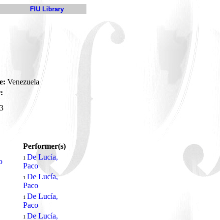
FIU Library
e:
Venezuela
:
3
Performer(s)
De Lucía,
1
o
Paco
De Lucía,
1
Paco
De Lucía,
1
Paco
De Lucía,
1