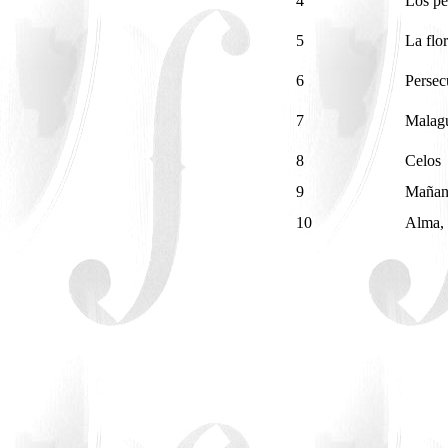
4
Los pe
5
La flo
6
Persec
7
Malag
8
Celos
9
Mañan
10
Alma, 