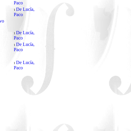
Paco
De Lucía,
1
Paco
vo
De Lucía,
1
Paco
De Lucía,
1
Paco
De Lucía,
1
Paco