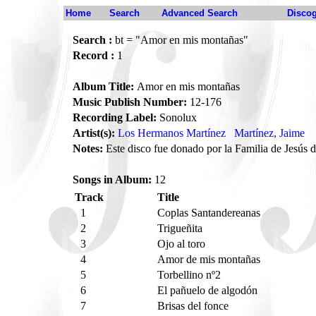
Home
Search
Advanced Search
Disco
Search :
bt = "Amor en mis montañas"
Record :
1
Album Title:
Amor en mis montañas
Music Publish Number:
12-176
Recording Label:
Sonolux
Artist(s):
Los Hermanos Martínez
Martínez, Jaime
Notes:
Este disco fue donado por la Familia de Jesús d
Songs in Album:
12
Track
Title
1
Coplas Santandereanas
2
Trigueñita
3
Ojo al toro
4
Amor de mis montañas
5
Torbellino nº2
6
El pañuelo de algodón
7
Brisas del fonce