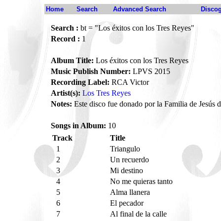
Home
Search
Advanced Search
Disco
Search :
bt = "Los éxitos con los Tres Reyes"
Record :
1
Album Title:
Los éxitos con los Tres Reyes
Music Publish Number:
LPVS 2015
Recording Label:
RCA Victor
Artist(s):
Los Tres Reyes
Notes:
Este disco fue donado por la Familia de Jesús d
Songs in Album:
10
Track
Title
1
Triangulo
2
Un recuerdo
3
Mi destino
4
No me quieras tanto
5
Alma llanera
6
El pecador
7
Al final de la calle