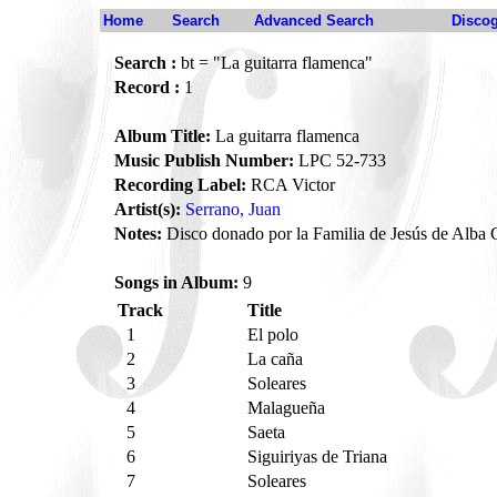
Home
Search
Advanced Search
Disco
Search :
bt = "La guitarra flamenca"
Record :
1
Album Title:
La guitarra flamenca
Music Publish Number:
LPC 52-733
Recording Label:
RCA Victor
Artist(s):
Serrano, Juan
Notes:
Disco donado por la Familia de Jesús de Alba C
Songs in Album:
9
Track
Title
1
El polo
2
La caña
3
Soleares
4
Malagueña
5
Saeta
6
Siguiriyas de Triana
7
Soleares