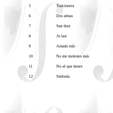
5
Traicionera
6
Dos almas
7
Star dust
8
At last
9
Amado mío
10
No me molestes más
11
No sé que tienes
12
Sinfonía