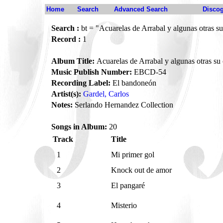
Home
Search
Advanced Search
Disco
Search :
bt = "Acuarelas de Arrabal y algunas otras s
Record :
1
Album Title:
Acuarelas de Arrabal y algunas otras su
Music Publish Number:
EBCD-54
Recording Label:
El bandoneón
Artist(s):
Gardel, Carlos
Notes:
Serlando Hernandez Collection
Songs in Album:
20
Track
Title
1
Mi primer gol
2
Knock out de amor
3
El pangaré
4
Misterio