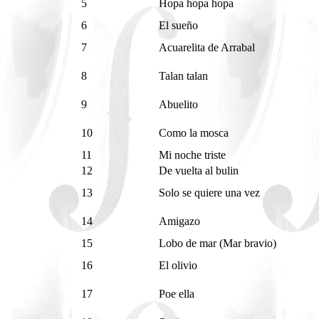
5
Hopa hopa hopa
6
El sueño
7
Acuarelita de Arrabal
8
Talan talan
9
Abuelito
10
Como la mosca
11
Mi noche triste
12
De vuelta al bulin
13
Solo se quiere una vez
14
Amigazo
15
Lobo de mar (Mar bravio)
16
El olivio
17
Poe ella