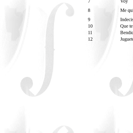
7
Voy
8
Me qui
9
Indeci
10
Que te
11
Bendi
12
Juguet