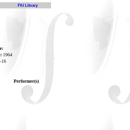
FIU Library
e:
:
1964
-16
Performer(s)