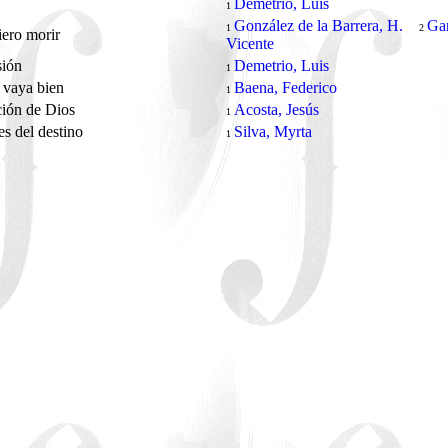
Demetrio, Luis
1
González de la Barrera, H.
Gar
1
2
ero morir
Vicente
sión
Demetrio, Luis
1
 vaya bien
Baena, Federico
1
ción de Dios
Acosta, Jesús
1
es del destino
Silva, Myrta
1