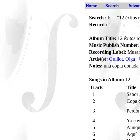
Home
Search
Advan
Search :
bt = "12 éxitos 
Record :
1
Album Title:
12 éxitos r
Music Publish Number:
Recording Label:
Musar
Artist(s):
Guillot, Olga
Notes:
una copia donada 
Songs in Album:
12
Track
Title
1
Sabor 
2
Copa 
3
Perdó
4
Yo soy
5
Aunqu
6
Aquí