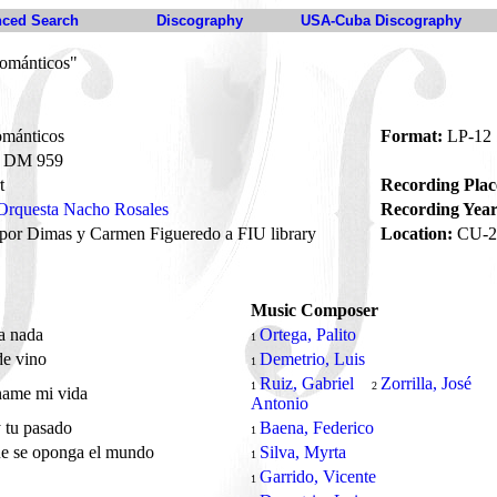
ced Search
Discography
USA-Cuba Discography
románticos"
ománticos
Format:
LP-12
DM 959
t
Recording Plac
Orquesta Nacho Rosales
Recording Year
por Dimas y Carmen Figueredo a FIU library
Location:
CU-2
Music Composer
a nada
Ortega, Palito
1
de vino
Demetrio, Luis
1
Ruiz, Gabriel
Zorrilla, José
1
2
name mi vida
Antonio
 tu pasado
Baena, Federico
1
e se oponga el mundo
Silva, Myrta
1
Garrido, Vicente
1