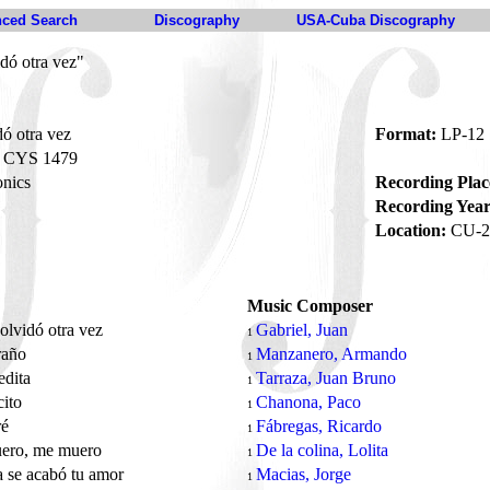
ced Search
Discography
USA-Cuba Discography
dó otra vez"
ó otra vez
Format:
LP-12
CYS 1479
nics
Recording Plac
Recording Year
Location:
CU-2
Music Composer
olvidó otra vez
Gabriel, Juan
1
raño
Manzanero, Armando
1
edita
Tarraza, Juan Bruno
1
cito
Chanona, Paco
1
ré
Fábregas, Ricardo
1
ero, me muero
De la colina, Lolita
1
 se acabó tu amor
Macias, Jorge
1