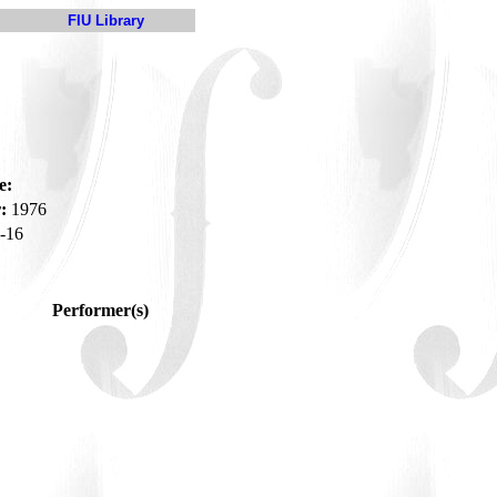
FIU Library
e:
:
1976
-16
Performer(s)