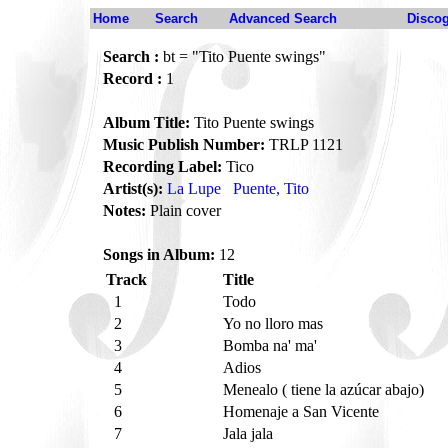
Home
Search
Advanced Search
Disco
Search :
bt = "Tito Puente swings"
Record :
1
Album Title:
Tito Puente swings
Music Publish Number:
TRLP 1121
Recording Label:
Tico
Artist(s):
La Lupe
Puente, Tito
Notes:
Plain cover
Songs in Album:
12
Track
Title
1
Todo
2
Yo no lloro mas
3
Bomba na' ma'
4
Adios
5
Menealo ( tiene la azúcar abajo)
6
Homenaje a San Vicente
7
Jala jala