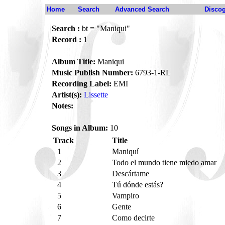
Home
Search
Advanced Search
Disco
Search :
bt = "Maniqui"
Record :
1
Album Title:
Maniqui
Music Publish Number:
6793-1-RL
Recording Label:
EMI
Artist(s):
Lissette
Notes:
Songs in Album:
10
Track
Title
1
Maniquí
2
Todo el mundo tiene miedo amar
3
Descártame
4
Tú dónde estás?
5
Vampiro
6
Gente
7
Como decirte