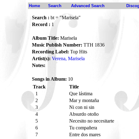
Home
Search
Advanced Search
Disco
Search :
bt = "Marisela"
Record :
1
Album Title:
Marisela
Music Publish Number:
TTH 1836
Recording Label:
Top Hits
Artist(s):
Verena, Marisela
Notes:
Songs in Album:
10
Track
Title
1
Que lástima
2
Mar y montaña
3
Ni con ni sin
4
Absurdo otoño
5
Necesito no necesitarte
6
Tu compañera
7
Entre dos mares