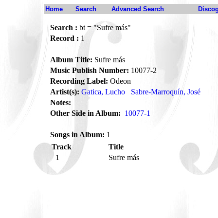
Home
Search
Advanced Search
Disco
Search :
bt = "Sufre más"
Record :
1
Album Title:
Sufre más
Music Publish Number:
10077-2
Recording Label:
Odeon
Artist(s):
Gatica, Lucho
Sabre-Marroquín, José
Notes:
Other Side in Album:
10077-1
Songs in Album:
1
Track
Title
1
Sufre más