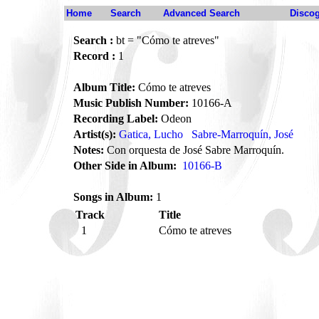
Home
Search
Advanced Search
Disco
Search :
bt = "Cómo te atreves"
Record :
1
Album Title:
Cómo te atreves
Music Publish Number:
10166-A
Recording Label:
Odeon
Artist(s):
Gatica, Lucho
Sabre-Marroquín, José
Notes:
Con orquesta de José Sabre Marroquín.
Other Side in Album:
10166-B
Songs in Album:
1
Track
Title
1
Cómo te atreves