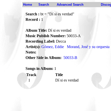
Home
Search
Advanced Search
Disco
Search :
bt = "Dí si es verdad"
Record :
1
Album Title:
Dí si es verdad
Music Publish Number:
50033-A
Recording Label:
Decca
Artist(s):
Gómez, Eddie
Morand, José y su orquesta
Notes:
Other Side in Album:
50033-B
Songs in Album:
1
Track
Title
1
Dí si es verdad