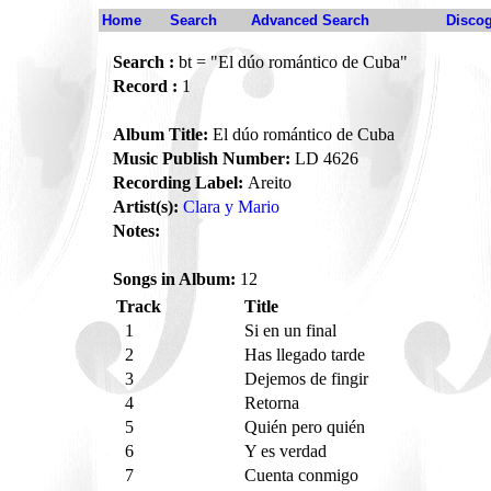
Home
Search
Advanced Search
Disco
Search :
bt = "El dúo romántico de Cuba"
Record :
1
Album Title:
El dúo romántico de Cuba
Music Publish Number:
LD 4626
Recording Label:
Areito
Artist(s):
Clara y Mario
Notes:
Songs in Album:
12
Track
Title
1
Si en un final
2
Has llegado tarde
3
Dejemos de fingir
4
Retorna
5
Quién pero quién
6
Y es verdad
7
Cuenta conmigo