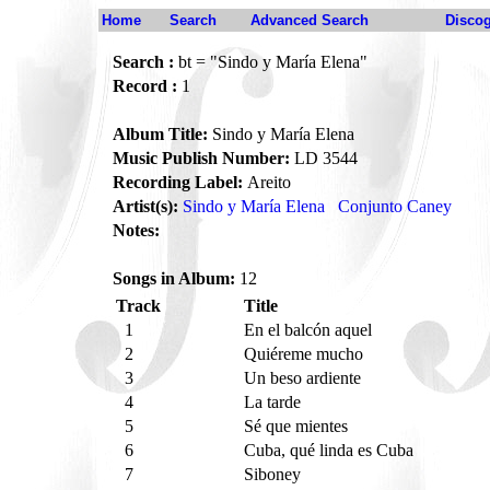
Home
Search
Advanced Search
Disco
Search :
bt = "Sindo y María Elena"
Record :
1
Album Title:
Sindo y María Elena
Music Publish Number:
LD 3544
Recording Label:
Areito
Artist(s):
Sindo y María Elena
Conjunto Caney
Notes:
Songs in Album:
12
Track
Title
1
En el balcón aquel
2
Quiéreme mucho
3
Un beso ardiente
4
La tarde
5
Sé que mientes
6
Cuba, qué linda es Cuba
7
Siboney