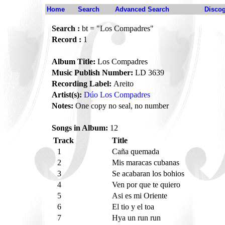
Home
Search
Advanced Search
Disco
Search :
bt = "Los Compadres"
Record :
1
Album Title:
Los Compadres
Music Publish Number:
LD 3639
Recording Label:
Areito
Artist(s):
Dúo Los Compadres
Notes:
One copy no seal, no number
Songs in Album:
12
Track
Title
1
Caña quemada
2
Mis maracas cubanas
3
Se acabaran los bohios
4
Ven por que te quiero
5
Asi es mi Oriente
6
El tio y el toa
7
Hya un run run