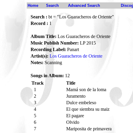
Home
Search
Advanced Search
Disco
Search :
bt = "Los Guaracheros de Oriente"
Record :
1
Album Title:
Los Guaracheros de Oriente
Music Publish Number:
LP 2015
Recording Label:
Panart
Artist(s):
Los Guaracheros de Oriente
Notes:
Scanning
Songs in Album:
12
Track
Title
1
Mamá son de la loma
2
Juramento
3
Dulce embeleso
4
El que siembra su maiz
5
El pagare
6
Olvido
7
Mariposita de primavera