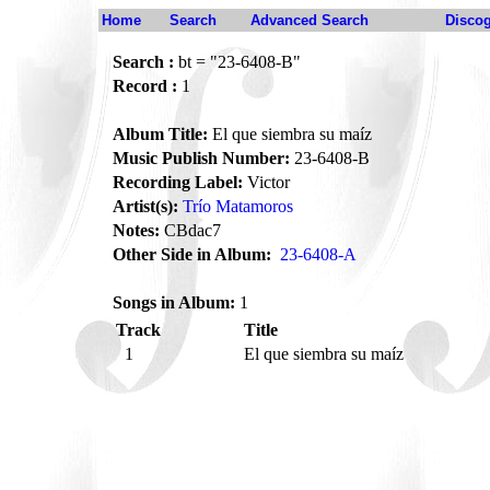
Home
Search
Advanced Search
Disco
Search :
bt = "23-6408-B"
Record :
1
Album Title:
El que siembra su maíz
Music Publish Number:
23-6408-B
Recording Label:
Victor
Artist(s):
Trío Matamoros
Notes:
CBdac7
Other Side in Album:
23-6408-A
Songs in Album:
1
Track
Title
1
El que siembra su maíz