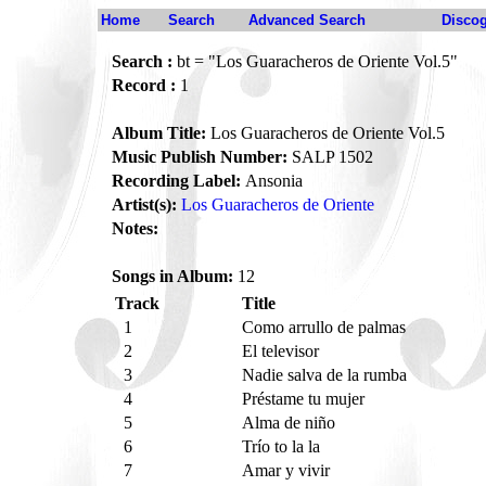
Home
Search
Advanced Search
Disco
Search :
bt = "Los Guaracheros de Oriente Vol.5"
Record :
1
Album Title:
Los Guaracheros de Oriente Vol.5
Music Publish Number:
SALP 1502
Recording Label:
Ansonia
Artist(s):
Los Guaracheros de Oriente
Notes:
Songs in Album:
12
Track
Title
1
Como arrullo de palmas
2
El televisor
3
Nadie salva de la rumba
4
Préstame tu mujer
5
Alma de niño
6
Trío to la la
7
Amar y vivir