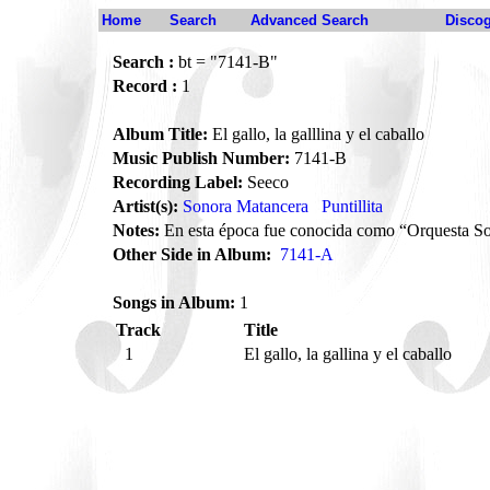
Home
Search
Advanced Search
Disco
Search :
bt = "7141-B"
Record :
1
Album Title:
El gallo, la galllina y el caballo
Music Publish Number:
7141-B
Recording Label:
Seeco
Artist(s):
Sonora Matancera
Puntillita
Notes:
En esta época fue conocida como “Orquesta S
Other Side in Album:
7141-A
Songs in Album:
1
Track
Title
1
El gallo, la gallina y el caballo