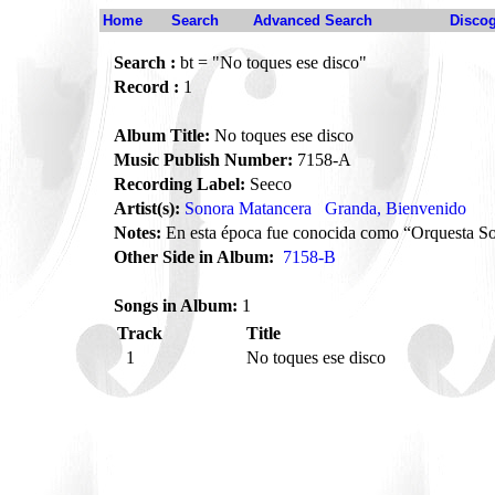
Home
Search
Advanced Search
Disco
Search :
bt = "No toques ese disco"
Record :
1
Album Title:
No toques ese disco
Music Publish Number:
7158-A
Recording Label:
Seeco
Artist(s):
Sonora Matancera
Granda, Bienvenido
Notes:
En esta época fue conocida como “Orquesta S
Other Side in Album:
7158-B
Songs in Album:
1
Track
Title
1
No toques ese disco