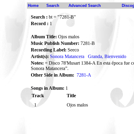
Home
Search
Advanced Search
Disco
Search :
bt = "7281-B"
Record :
1
Album Title:
Ojos malos
Music Publish Number:
7281-B
Recording Label:
Seeco
Artist(s):
Sonora Matancera
Granda, Bienvenido
Notes:
= Disco 78'Musart 1384-A En esta época fue 
Sonora Matancera”.
Other Side in Album:
7281-A
Songs in Album:
1
Track
Title
1
Ojos malos