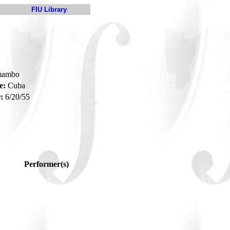
FIU Library
-mambo
e:
Cuba
:
6/20/55
Performer(s)