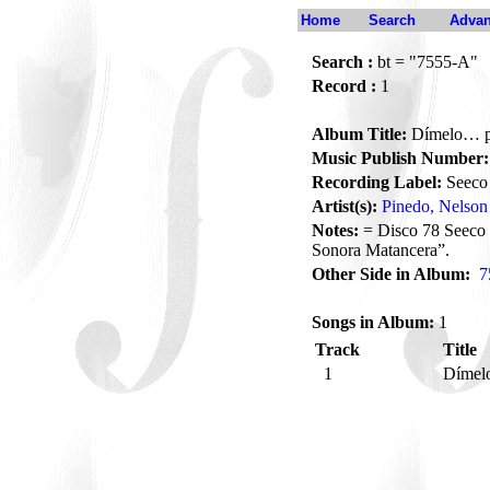
Home
Search
Advan
Search :
bt = "7555-A"
Record :
1
Album Title:
Dímelo… p
Music Publish Number:
Recording Label:
Seeco
Artist(s):
Pinedo, Nelson
Notes:
= Disco 78 Seeco 
Sonora Matancera”.
Other Side in Album:
7
Songs in Album:
1
Track
Title
1
Dímel