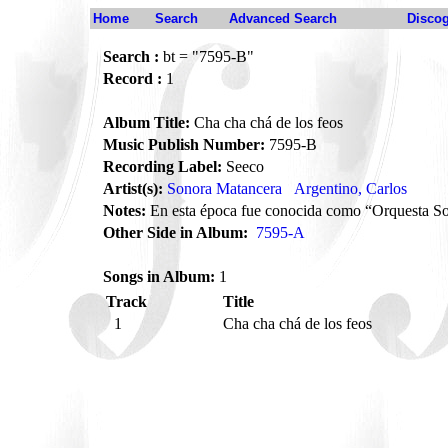
Home
Search
Advanced Search
Disco
Search :
bt = "7595-B"
Record :
1
Album Title:
Cha cha chá de los feos
Music Publish Number:
7595-B
Recording Label:
Seeco
Artist(s):
Sonora Matancera
Argentino, Carlos
Notes:
En esta época fue conocida como “Orquesta S
Other Side in Album:
7595-A
Songs in Album:
1
Track
Title
1
Cha cha chá de los feos