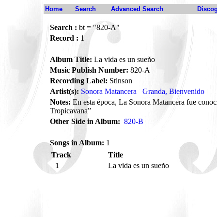
Home
Search
Advanced Search
Disco
Search :
bt = "820-A"
Record :
1
Album Title:
La vida es un sueño
Music Publish Number:
820-A
Recording Label:
Stinson
Artist(s):
Sonora Matancera
Granda, Bienvenido
Notes:
En esta época, La Sonora Matancera fue cono
Tropicavana”
Other Side in Album:
820-B
Songs in Album:
1
Track
Title
1
La vida es un sueño