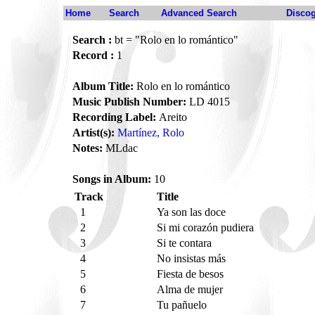
Home
Search
Advanced Search
Disco
Search :
bt = "Rolo en lo romántico"
Record :
1
Album Title:
Rolo en lo romántico
Music Publish Number:
LD 4015
Recording Label:
Areito
Artist(s):
Martínez, Rolo
Notes:
MLdac
Songs in Album:
10
Track
Title
1
Ya son las doce
2
Si mi corazón pudiera
3
Si te contara
4
No insistas más
5
Fiesta de besos
6
Alma de mujer
7
Tu pañuelo