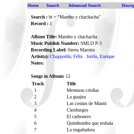
Home
Search
Advanced Search
Disco
Search :
bt = "Mambo y chachacha"
Record :
1
Album Title:
Mambo y chachacha
Music Publish Number:
SMLD P-3
Recording Label:
Sierra Maestra
Artist(s):
Chappottín, Félix
Jorrín, Enrique
Notes:
Songs in Album:
12
Track
Title
1
Menturas criollas
2
La guajira
3
Las cositas de Miami
4
Cienfuegos
5
El carbonero
6
Quimbombo que resbala
7
La engañadora