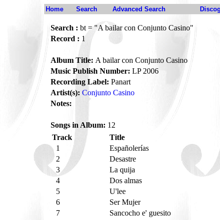
Home
Search
Advanced Search
Disco
Search :
bt = "A bailar con Conjunto Casino"
Record :
1
Album Title:
A bailar con Conjunto Casino
Music Publish Number:
LP 2006
Recording Label:
Panart
Artist(s):
Conjunto Casino
Notes:
Songs in Album:
12
Track
Title
1
Españolerías
2
Desastre
3
La quija
4
Dos almas
5
U'lee
6
Ser Mujer
7
Sancocho e' guesito