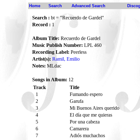
Home
Search
Advanced Search
Disco
Search :
bt = "Recuerdo de Gardel"
Record :
1
Album Title:
Recuerdo de Gardel
Music Publish Number:
LPL 460
Recording Label:
Peerless
Artist(s):
Ramil, Emilio
Notes:
MLdac
Songs in Album:
12
Track
Title
1
Fumando espero
2
Garufa
3
Mi Buenos Aires querido
4
El día que me quieras
5
Por una cabeza
6
Camarera
7
Adiós muchachos