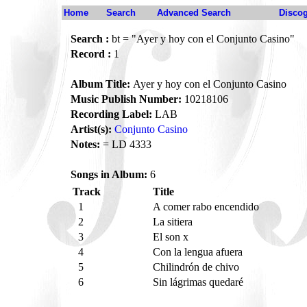
Home
Search
Advanced Search
Disco
Search :
bt = "Ayer y hoy con el Conjunto Casino"
Record :
1
Album Title:
Ayer y hoy con el Conjunto Casino
Music Publish Number:
10218106
Recording Label:
LAB
Artist(s):
Conjunto Casino
Notes:
= LD 4333
Songs in Album:
6
Track
Title
1
A comer rabo encendido
2
La sitiera
3
El son x
4
Con la lengua afuera
5
Chilindrón de chivo
6
Sin lágrimas quedaré