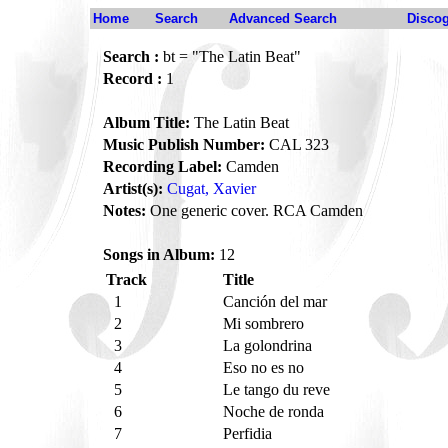
Home
Search
Advanced Search
Disco
Search :
bt = "The Latin Beat"
Record :
1
Album Title:
The Latin Beat
Music Publish Number:
CAL 323
Recording Label:
Camden
Artist(s):
Cugat, Xavier
Notes:
One generic cover. RCA Camden
Songs in Album:
12
Track
Title
1
Canción del mar
2
Mi sombrero
3
La golondrina
4
Eso no es no
5
Le tango du reve
6
Noche de ronda
7
Perfidia