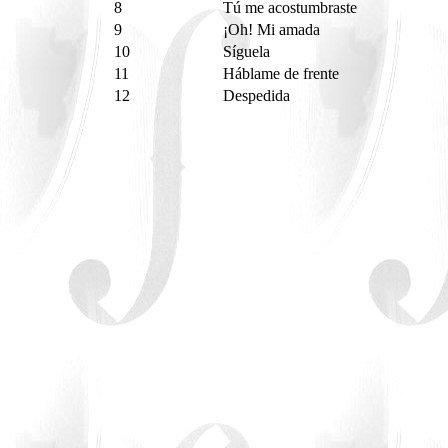
8
Tú me acostumbraste
9
¡Oh! Mi amada
10
Síguela
11
Háblame de frente
12
Despedida