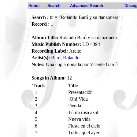
Home
Search
Advanced Search
Disco
Search :
bt = "Rolando Baró y su danzonera"
Record :
1
Album Title:
Rolando Baró y su danzonera
Music Publish Number:
LD 4394
Recording Label:
Areito
Artist(s):
Baró, Rolando
Notes:
Una copia donada por Vicente García
Songs in Album:
12
Track
Title
1
Presentación
2
¡Oh! Vida
3
Deuda
4
Tú mi rosa azul
5
Nueva vida
6
Fiesta en el cielo
7
Todo aquel ayer