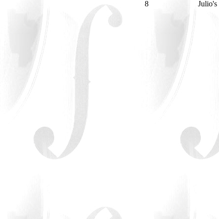
8
Julio'