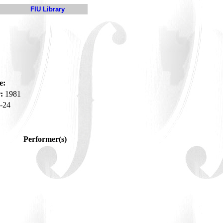
FIU Library
e:
:
1981
-24
Performer(s)