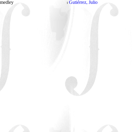
s medley
Gutiérrez, Julio
1