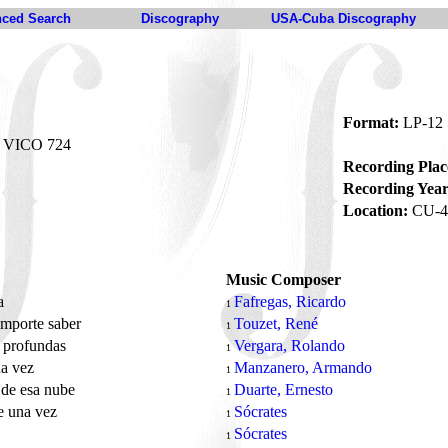
ced Search
Discography
USA-Cuba Discography
Format:
LP-12
VICO 724
Recording Plac
Recording Year
Location:
CU-4
Music Composer
a
Fafregas, Ricardo
1
importe saber
Touzet, René
1
 profundas
Vergara, Rolando
1
na vez
Manzanero, Armando
1
 de esa nube
Duarte, Ernesto
1
e una vez
Sócrates
1
Sócrates
1