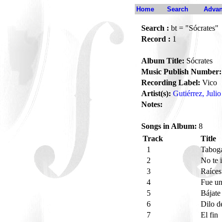
Home
Search
Advan
Search :
bt = "Sócrates"
Record :
1
Album Title:
Sócrates
Music Publish Number:
Recording Label:
Vico
Artist(s):
Gutiérrez, Julio
Notes:
Songs in Album:
8
Track
Title
1
Tabog
2
No te 
3
Raíces
4
Fue u
5
Bájate
6
Dilo d
7
El fin