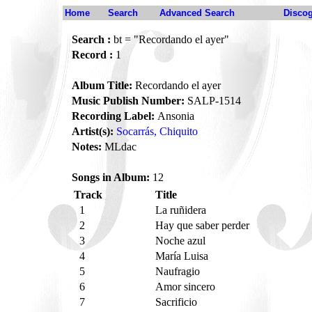
Home
Search
Advanced Search
Disco
Search :
bt = "Recordando el ayer"
Record :
1
Album Title:
Recordando el ayer
Music Publish Number:
SALP-1514
Recording Label:
Ansonia
Artist(s):
Socarrás, Chiquito
Notes:
MLdac
Songs in Album:
12
Track
Title
1
La ruñidera
2
Hay que saber perder
3
Noche azul
4
María Luisa
5
Naufragio
6
Amor sincero
7
Sacrificio