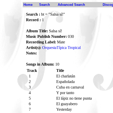
Home
Search
Advanced Search
Disco
Search :
bt = "Salsa sí!"
Record :
1
Album Title:
Salsa sí!
Music Publish Number:
030
Recording Label:
Mate
Artist(s):
OrquestaTípica Tropical
Notes:
Songs in Album:
10
Track
Title
1
El charlatán
2
Españolada
3
Cuba en carnaval
4
Y por tanto
5
El lápiz no tiene punta
6
El guayabero
7
Yesterday