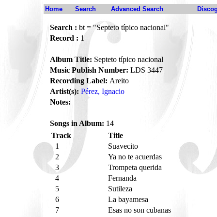
Home
Search
Advanced Search
Disco
Search :
bt = "Septeto típico nacional"
Record :
1
Album Title:
Septeto típico nacional
Music Publish Number:
LDS 3447
Recording Label:
Areito
Artist(s):
Pérez, Ignacio
Notes:
Songs in Album:
14
Track
Title
1
Suavecito
2
Ya no te acuerdas
3
Trompeta querida
4
Fernanda
5
Sutileza
6
La bayamesa
7
Esas no son cubanas