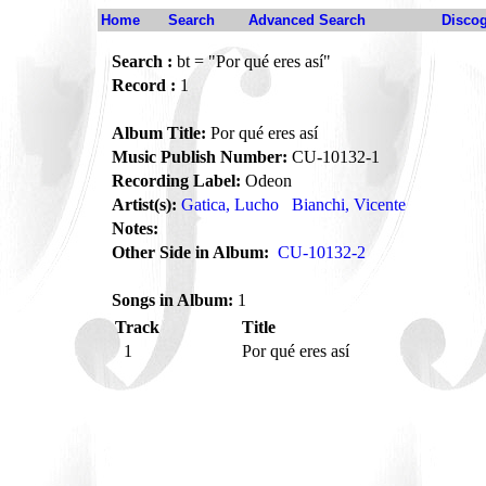
Home
Search
Advanced Search
Disco
Search :
bt = "Por qué eres así"
Record :
1
Album Title:
Por qué eres así
Music Publish Number:
CU-10132-1
Recording Label:
Odeon
Artist(s):
Gatica, Lucho
Bianchi, Vicente
Notes:
Other Side in Album:
CU-10132-2
Songs in Album:
1
Track
Title
1
Por qué eres así